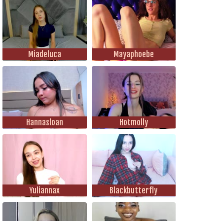
Miadeluca
Mayaphoebe
Hannasloan
Hotmolly
Yuliannax
Blackbutterfly