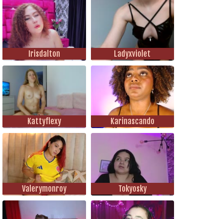
Irisdalton
Ladyxviolet
Kattyflexy
Karinascando
Valerymonroy
Tokyosky