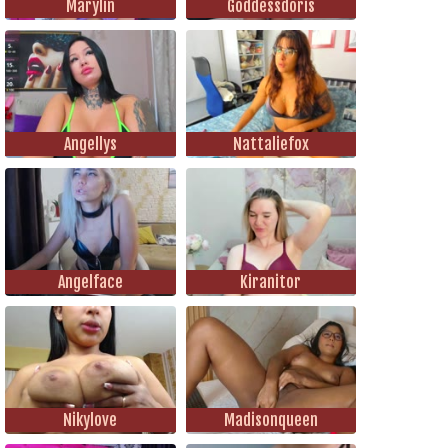
Marylin
Goddessdoris
Angellys
Nattaliefox
Angelface
Kiranitor
Nikylove
Madisonqueen