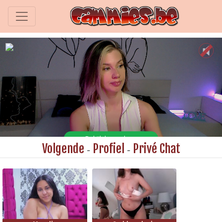
Volgende
Profiel
Privé Chat
-
-